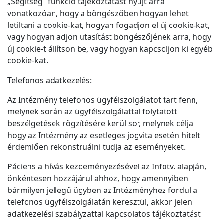
„Segítség” funkció tájékoztatást nyújt arra
vonatkozóan, hogy a böngészőben hogyan lehet
letiltani a cookie-kat, hogyan fogadjon el új cookie-kat,
vagy hogyan adjon utasítást böngészőjének arra, hogy
új cookie-t állítson be, vagy hogyan kapcsoljon ki egyéb
cookie-kat.
Telefonos adatkezelés:
Az Intézmény telefonos ügyfélszolgálatot tart fenn,
melynek során az ügyfélszolgálattal folytatott
beszélgetések rögzítésére kerül sor, melynek célja
hogy az Intézmény az esetleges jogvita esetén hitelt
érdemlően rekonstruálni tudja az eseményeket.
Páciens a hívás kezdeményezésével az Infotv. alapján,
önkéntesen hozzájárul ahhoz, hogy amennyiben
bármilyen jellegű ügyben az Intézményhez fordul a
telefonos ügyfélszolgálatán keresztül, akkor jelen
adatkezelési szabályzattal kapcsolatos tájékoztatást