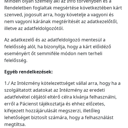
Minden olyan személy aki az Info törvényben és a
Rendeletben foglaltak megsértése következtében kárt
szenved, jogosult arra, hogy követelje a vagyoni és
nem vagyoni kárának megtérítését az adatkezelőtől,
illetve az adatfeldolgozótól.
Az adatkezelő és az adatfeldolgozó mentesül a
felelősség alól, ha bizonyítja, hogy a kárt előidéző
eseményért őt semmiféle módon nem terheli
felelősség.
Egyéb rendelkezések:
1./ Az Intézmény kötelezettséget vállal arra, hogy ha a
szolgáltatott adatokat az Intézmény az eredeti
adatfelvétel céljától eltérő célra kívánja felhasználni,
erről a Pácienst tájékoztatja és ehhez előzetes,
kifejezett hozzájárulását megszerzi, illetőleg
lehetőséget biztosít számára, hogy a felhasználást
megtiltsa.