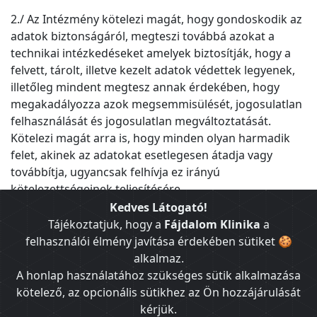
2./ Az Intézmény kötelezi magát, hogy gondoskodik az
adatok biztonságáról, megteszi továbbá azokat a
technikai intézkedéseket amelyek biztosítják, hogy a
felvett, tárolt, illetve kezelt adatok védettek legyenek,
illetőleg mindent megtesz annak érdekében, hogy
megakadályozza azok megsemmisülését, jogosulatlan
felhasználását és jogosulatlan megváltoztatását.
Kötelezi magát arra is, hogy minden olyan harmadik
felet, akinek az adatokat esetlegesen átadja vagy
továbbítja, ugyancsak felhívja ez irányú
kötelezettségeinek teljesítésére.
Kedves Látogató!
3./ Az Intézmény fenntartja a jogot, hogy jelen
Tájékoztatjuk, hogy a
Fájdalom Klinika
a
szabályzatot az Érintettek Honlap felületén történő
felhasználói élmény javítása érdekében sütiket 🍪
előzetes értesítése mellett egyoldalúan módosítsa. A
alkalmaz.
módosítás hatálybalépését követően az Érintetteknek
A honlap használatához szükséges sütik alkalmazása
a Honlap további használatához el kel fogadnia a
kötelező, az opcionális sütikhez az Ön hozzájárulását
módosításokat, az Intézmény által honlapon biztosított
kérjük.