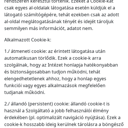
rendszerén keresztül történik. Ezeket a Cookie-kat
csak egyes al-oldalak látogatása esetén küldjük el a
látogató számítógépére, tehát ezekben csak az adott
al-oldal meglátogatásának tényét és idejét tároljuk
semmilyen más információt, adatot nem.
Alkalmazott Cookie-k:
1./ átmeneti cookie: az érintett látogatása után
automatikusan törlődik. Ezek a cookie-k arra
szolgálnak, hogy az Intézet honlapja hatékonyabban
és biztonságosabban tudjon működni, tehát
elengedhetetlenek ahhoz, hogy a honlap egyes
funkciói vagy egyes alkalmazások megfelelően
tudjanak működni.
2./ állandó (persistent) cookie: állandó cookie-t is
használ a Szolgáltató a jobb felhasználói élmény
érdekében (pl. optimalizált navigáció nyújtása). Ezek a
cookie-k hosszabb ideig kerülnek tárolásra a böngésző